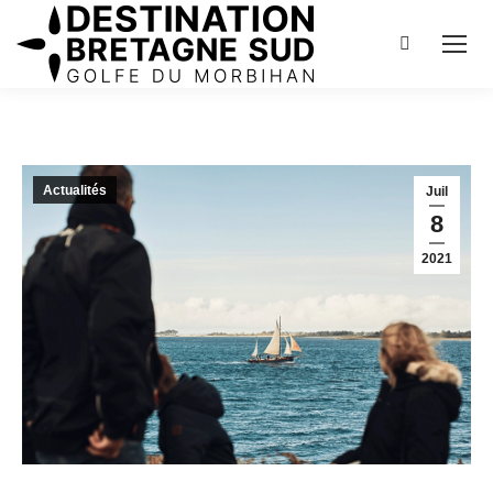
Recherch
:
Actualités
Juil
8
2021